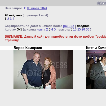
Ваш запрос
08 июля 2024
48 найдено
(страница 1 из 4)
1
2
3
4
Сортировать по дате: в начале более
ранние
|
поздние
Коллаж
3x5
(ширина
лента
2
3
4
5
, высота
5
10
15
20
30
)
ВНИМАНИЕ. Данный сайт для приобретения фото требует "cookie"
страницу.
Борис Каморзин
Котт и Ка