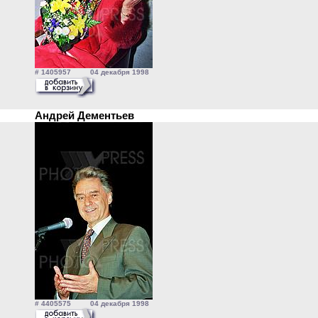
# 1405957 04 декабря 1998
Андрей Дементьев
# 4405575 04 декабря 1998