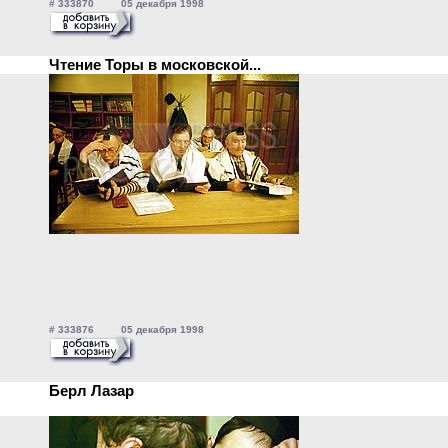
# 333870 05 декабря 1998
Чтение Торы в московской...
# 333876 05 декабря 1998
Берл Лазар