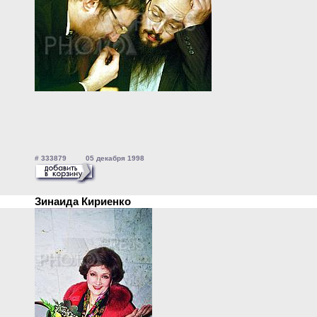
# 333879 05 декабря 1998
Зинаида Кириенко