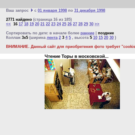
Ваш запрос
с
01 января 1998
по
31 декабря 1998
2771 найдено
(страница 16 из 185)
<<
16
17
18
19
20
21
22
23
24
25
26
27
28
29
30
>>
Сортировать по дате: в начале более
ранние
|
поздние
Коллаж
3x5
(ширина
лента
2
3
4
5
, высота
5
10
15
20
30
)
ВНИМАНИЕ. Данный сайт для приобретения фото требует "cookie"
Чтение Торы в московской...