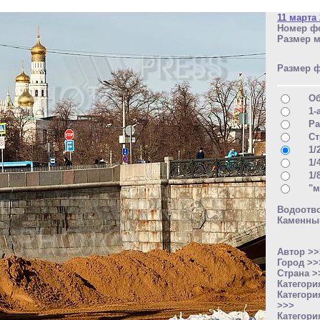
11 марта
Номер фо
Размер м
Размер 
О
1-
Ра
Ст
1/
1/
1/
"м
Водоотв
Каменны
Автор >
Город >
Страна 
Категори
Категори
>>>
Категори