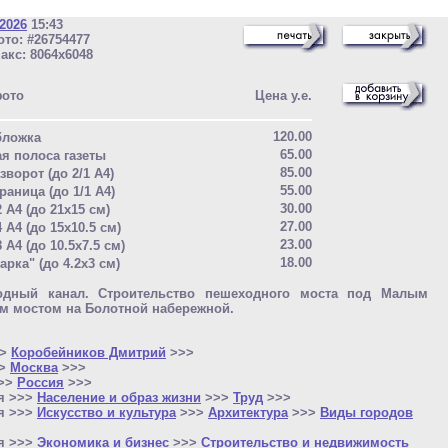
 2026
15:43
то: #26754477
акс: 8064x6048
фото
Цена у.е.
120.00
бложка
65.00
ая полоса газеты
85.00
зворот (до 2/1 A4)
55.00
раница (до 1/1 A4)
30.00
2 A4 (до 21x15 см)
27.00
4 A4 (до 15x10.5 см)
23.00
8 A4 (до 10.5x7.5 см)
18.00
арка" (до 4.2x3 см)
одный канал. Строительство пешеходного моста под Малым
м мостом на Болотной набережной.
>>
Коробейников Дмитрий
>>>
>>
Москва
>>>
>>>
Россия
>>>
я >>>
Население и образ жизни
>>>
Труд
>>>
я >>>
Искусство и культура
>>>
Архитектура
>>>
Виды городов
я >>>
Экономика и бизнес
>>>
Строительство и недвижимость